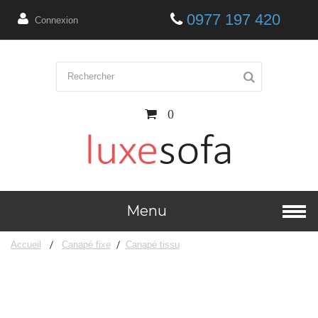
0977 197 420
Connexion
0
Menu
Accueil
Canapé fixe
Canapé tissu