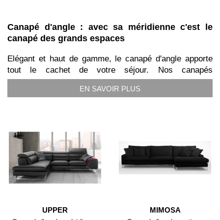
Canapé d'angle : avec sa méridienne c'est le
canapé des grands espaces
Elégant et haut de gamme, le canapé d'angle apporte
tout le cachet de votre séjour. Nos canapés
sont entièrement personnalisables, vous pouvez
EN SAVOIR PLUS
choisir votre méridienne d'angle à droite ou à gauche
selon la configuration de votre pièce. Nos canapés
d'angle sont disponibles en cuir et en tissu et sont
fabriqués en Italie.
Acheter un
canapé d'angle
sur Luxesofa.com s'est la garantie
d'obtenir le
meilleur prix
sur une sélection de références de
qualité fabriquées en Italie par de grands fabricants haut de
gamme comme
Verysofa
et
Rosini Divani
. Depuis 2010, nous
livrons nos sofas
directement depuis l'usine
vous faisant ainsi
profiter d'un avantage tarifaire considérable sur les mêmes
UPPER
MIMOSA
modèles ou des modèles équivalents disponibles en magasins.